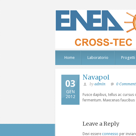
Home
Laboratorio
Progetti
Navapol
03
by
admin
0 Comment
GEN
Fusce dapibus, tellus ac cursu
2012
fermentum. Maecenas faucibus mo
Leave a Reply
Devi essere
connesso
per invia