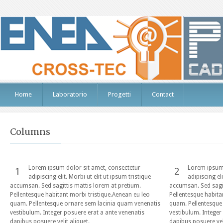
Home
Laboratorio
Progetti
Contact
Columns
Lorem ipsum dolor sit amet, consectetur
Lorem ipsum 
1
2
adipiscing elit. Morbi ut elit ut ipsum tristique
adipiscing eli
accumsan. Sed sagittis mattis lorem at pretium.
accumsan. Sed sagit
Pellentesque habitant morbi tristique.Aenean eu leo
Pellentesque habita
quam. Pellentesque ornare sem lacinia quam venenatis
quam. Pellentesque
vestibulum. Integer posuere erat a ante venenatis
vestibulum. Integer
dapibus posuere velit aliquet.
dapibus posuere veli