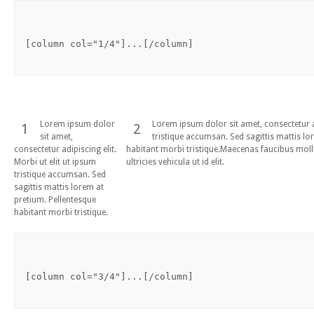
[column col="1/4"]...[/column]
Lorem ipsum dolor
Lorem ipsum dolor sit amet, consectetur ad
1
2
sit amet,
tristique accumsan. Sed sagittis mattis lo
consectetur adipiscing elit.
habitant morbi tristique.Maecenas faucibus molli
Morbi ut elit ut ipsum
ultricies vehicula ut id elit.
tristique accumsan. Sed
sagittis mattis lorem at
pretium. Pellentesque
habitant morbi tristique.
[column col="3/4"]...[/column]